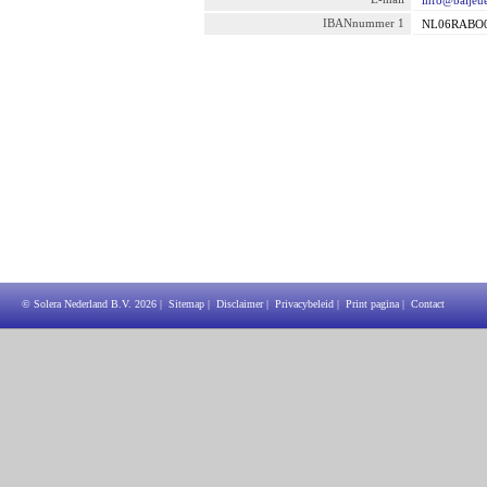
info@baljeue
IBANnummer 1
NL06RABO0
© Solera Nederland B.V.
2026
|
Sitemap
|
Disclaimer
|
Privacybeleid
|
Print pagina
|
Contact