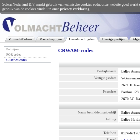
Solera Nederland B.V. maakt gebruik van technische cookies zodat onze website goed werkt 
gebruik van de cookies vindt u in onze
privacy verklaring
.
VolmachtBeheer
Maatschappijen
Gevolmachtigden
Overige partijen
Alge
Bedrijven
CRWAM-codes
POR-codes
CRWAM-codes
Bedrijfsnaam
Baljeu Assur
Vestigingsadres
's-Gravenza
2671 JJ
Naa
Postadres
Postbus 123
2670 AC
Na
Naam bemiddelingsbedrijf
Baljeu Assur
Holding
Baljeu Holdi
Telefoon
0174-67176
E-mail