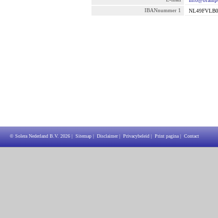
info@brainpo
IBANnummer 1
NL49FVLB0
© Solera Nederland B.V.
2026
|
Sitemap
|
Disclaimer
|
Privacybeleid
|
Print pagina
|
Contact