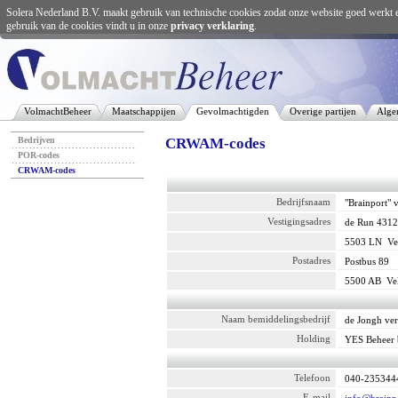
Solera Nederland B.V. maakt gebruik van technische cookies zodat onze website goed werkt 
gebruik van de cookies vindt u in onze
privacy verklaring
.
VolmachtBeheer
Maatschappijen
Gevolmachtigden
Overige partijen
Alge
Bedrijven
CRWAM-codes
POR-codes
CRWAM-codes
Bedrijfsnaam
"Brainport" 
Vestigingsadres
de Run 431
5503 LN
Ve
Postadres
Postbus 89
5500 AB
Ve
Naam bemiddelingsbedrijf
de Jongh ve
Holding
YES Beheer
Telefoon
040-235344
E-mail