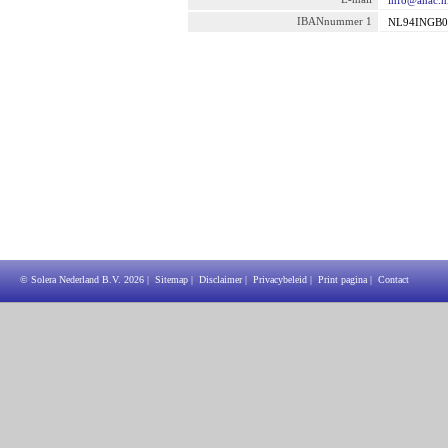
info@anac.n
IBANnummer 1
NL94INGB0
© Solera Nederland B.V.
2026
|
Sitemap
|
Disclaimer
|
Privacybeleid
|
Print pagina
|
Contact