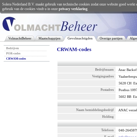
Solera Nederland B.V. maakt gebruik van technische cookies zodat onze website goed werkt 
gebruik van de cookies vindt u in onze
privacy verklaring
.
VolmachtBeheer
Maatschappijen
Gevolmachtigden
Overige partijen
Alge
Bedrijven
CRWAM-codes
POR-codes
CRWAM-codes
Bedrijfsnaam
Anac Backof
Vestigingsadres
Vaalserberg
5628 CH
Ei
Postadres
Postbus 109
5602 BB
Ei
Naam bemiddelingsbedrijf
ANAC verze
Holding
Telefoon
040-264597
E-mail