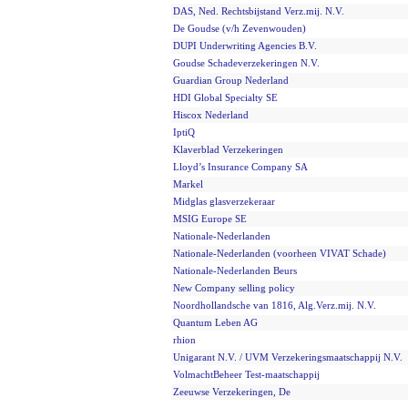
DAS, Ned. Rechtsbijstand Verz.mij. N.V.
De Goudse (v/h Zevenwouden)
DUPI Underwriting Agencies B.V.
Goudse Schadeverzekeringen N.V.
Guardian Group Nederland
HDI Global Specialty SE
Hiscox Nederland
IptiQ
Klaverblad Verzekeringen
Lloyd’s Insurance Company SA
Markel
Midglas glasverzekeraar
MSIG Europe SE
Nationale-Nederlanden
Nationale-Nederlanden (voorheen VIVAT Schade)
Nationale-Nederlanden Beurs
New Company selling policy
Noordhollandsche van 1816, Alg.Verz.mij. N.V.
Quantum Leben AG
rhion
Unigarant N.V. / UVM Verzekeringsmaatschappij N.V.
VolmachtBeheer Test-maatschappij
Zeeuwse Verzekeringen, De