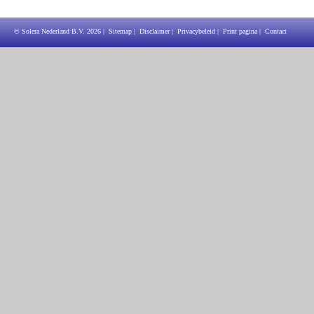
© Solera Nederland B.V.
2026
|
Sitemap
|
Disclaimer
|
Privacybeleid
|
Print pagina
|
Contact