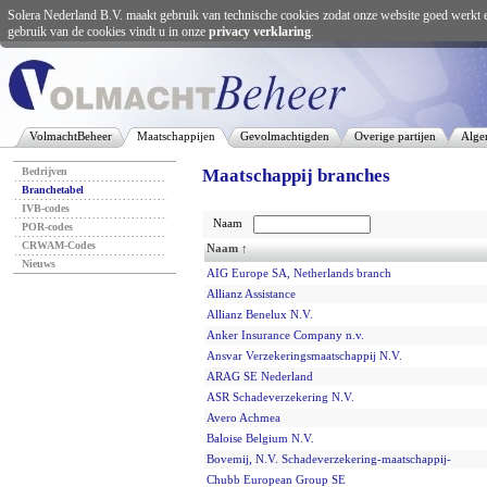
Solera Nederland B.V. maakt gebruik van technische cookies zodat onze website goed werkt 
gebruik van de cookies vindt u in onze
privacy verklaring
.
VolmachtBeheer
Maatschappijen
Gevolmachtigden
Overige partijen
Alge
Bedrijven
Maatschappij branches
Branchetabel
IVB-codes
Naam
POR-codes
CRWAM-Codes
Naam ↑
Nieuws
AIG Europe SA, Netherlands branch
Allianz Assistance
Allianz Benelux N.V.
Anker Insurance Company n.v.
Ansvar Verzekeringsmaatschappij N.V.
ARAG SE Nederland
ASR Schadeverzekering N.V.
Avero Achmea
Baloise Belgium N.V.
Bovemij, N.V. Schadeverzekering-maatschappij-
Chubb European Group SE