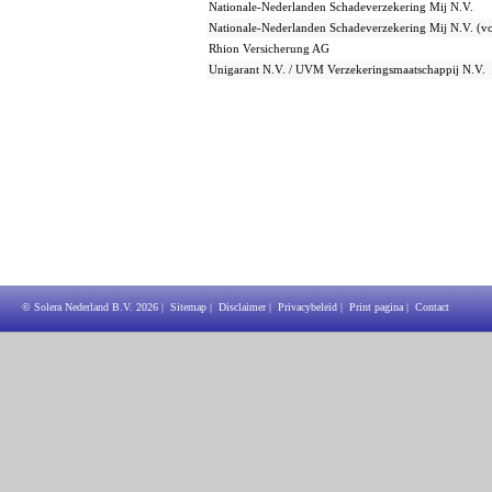
Nationale-Nederlanden Schadeverzekering Mij N.V.
Nationale-Nederlanden Schadeverzekering Mij N.V. (
Rhion Versicherung AG
Unigarant N.V. / UVM Verzekeringsmaatschappij N.V.
© Solera Nederland B.V.
2026
|
Sitemap
|
Disclaimer
|
Privacybeleid
|
Print pagina
|
Contact