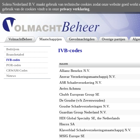
Solera Nederland B.V. maakt gebruik van technische cookies zodat onze website goed werkt 
gebruik van de cookies vindt u in onze
privacy verklaring
.
VolmachtBeheer
Maatschappijen
Gevolmachtigden
Overige partijen
Alge
Bedrijven
IVB-codes
Branchetabel
IVB-codes
naam
POR-codes
CRWAM-Codes
Allianz Benelux N.V.
Nieuws
Ansvar Verzekeringsmaatschappij N.V.
ASR Schadeverzekering N.V.
Avéro Achmea
Chubb European Group SE
De Goudse (v/h Zevenwouden)
Goudse Schadeverzekeringen N.V.
Guardian Group Nederland N.V.
HDI Global Specialty SE, the Netherlands
Hiscox SA
Klaverblad Schadeverzekeringsmaatschappij N.V.
MSIG Europe SE