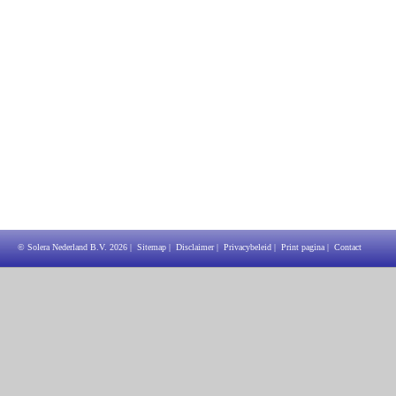
© Solera Nederland B.V.
2026
|
Sitemap
|
Disclaimer
|
Privacybeleid
|
Print pagina
|
Contact