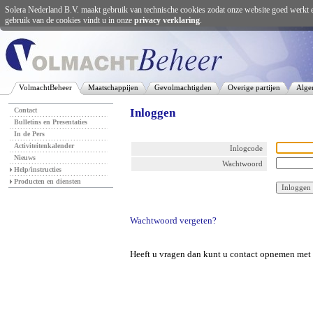
Solera Nederland B.V. maakt gebruik van technische cookies zodat onze website goed werkt 
gebruik van de cookies vindt u in onze
privacy verklaring
.
VolmachtBeheer
Maatschappijen
Gevolmachtigden
Overige partijen
Alge
Contact
Inloggen
Bulletins en Presentaties
In de Pers
Activiteitenkalender
Inlogcode
Nieuws
Wachtwoord
Help/instructies
Producten en diensten
Wachtwoord vergeten?
Heeft u vragen dan kunt u contact opnemen met