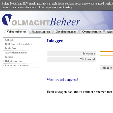
Solera Nederland B.V. maakt gebruik van technische cookies zodat onze website goed werkt 
gebruik van de cookies vindt u in onze
privacy verklaring
.
VolmachtBeheer
Maatschappijen
Gevolmachtigden
Overige partijen
Alge
Contact
Inloggen
Bulletins en Presentaties
In de Pers
Activiteitenkalender
Inlogcode
Nieuws
Wachtwoord
Help/instructies
Producten en diensten
Wachtwoord vergeten?
Heeft u vragen dan kunt u contact opnemen met