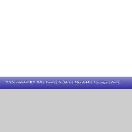
© Solera Nederland B.V.
2026
|
Sitemap
|
Disclaimer
|
Privacybeleid
|
Print pagina
|
Contact