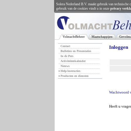
Solera Nederland B.V. maakt gebruik van technische c
gebruik van de cookies vindt u in onze
privacy verkl
VolmachtBeheer
Maatschappijen
Gevolma
Contact
Inloggen
Bulletins en Presentaties
In de Pers
Activiteitenkalender
Nieuws
Help/instructies
Producten en diensten
Wachtwoord v
Heeft u vrag