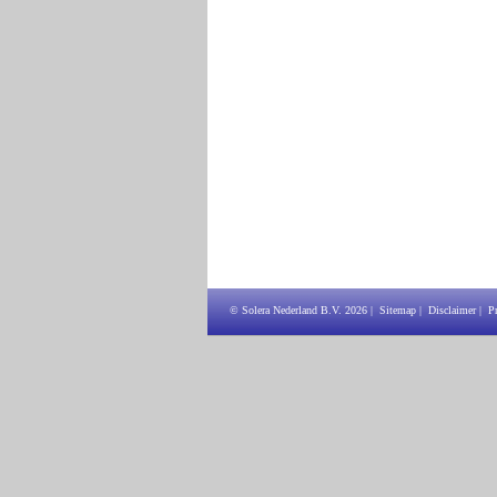
© Solera Nederland B.V.
2026
|
Sitemap
|
Disclaimer
|
P