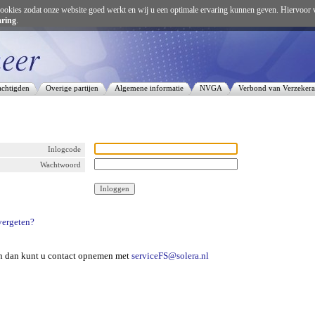
ookies zodat onze website goed werkt en wij u een optimale ervaring kunnen geven. Hiervoor 
aring
.
chtigden
Overige partijen
Algemene informatie
NVGA
Verbond van Verzekera
Inlogcode
Wachtwoord
ergeten?
en dan kunt u contact opnemen met
serviceFS@solera.nl