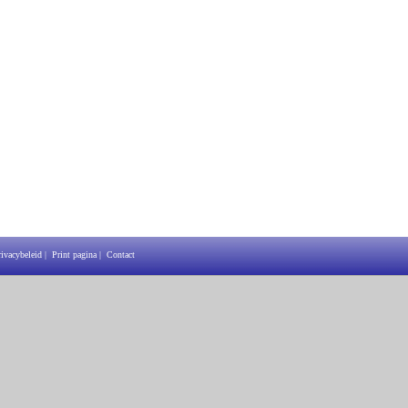
rivacybeleid
|
Print pagina
|
Contact