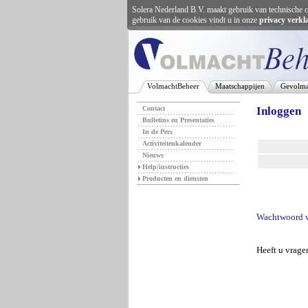
Solera Nederland B.V. maakt gebruik van technische c
gebruik van de cookies vindt u in onze
privacy verkl
VolmachtBeheer
Maatschappijen
Gevolma
Contact
Inloggen
Bulletins en Presentaties
In de Pers
Activiteitenkalender
Nieuws
Help/instructies
Producten en diensten
Wachtwoord v
Heeft u vrag