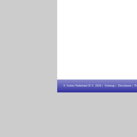
© Solera Nederland B.V.
2026
|
Sitemap
|
Disclaimer
|
P