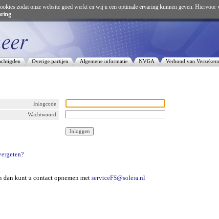
ookies zodat onze website goed werkt en wij u een optimale ervaring kunnen geven. Hiervoor 
aring
.
chtigden
Overige partijen
Algemene informatie
NVGA
Verbond van Verzekera
Inlogcode
Wachtwoord
ergeten?
en dan kunt u contact opnemen met
serviceFS@solera.nl