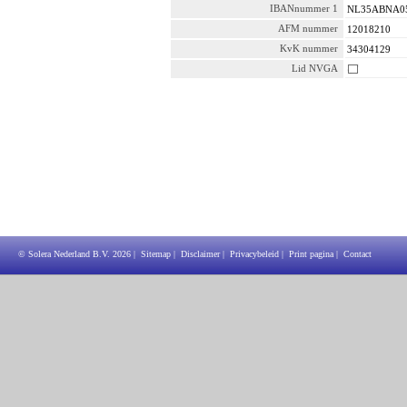
IBANnummer 1
NL35ABNA05
AFM nummer
12018210
KvK nummer
34304129
Lid NVGA
© Solera Nederland B.V.
2026
|
Sitemap
|
Disclaimer
|
Privacybeleid
|
Print pagina
|
Contact