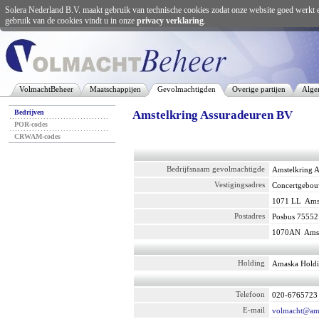
Solera Nederland B.V. maakt gebruik van technische cookies zodat onze website goed werkt 
gebruik van de cookies vindt u in onze
privacy verklaring
.
VolmachtBeheer
Maatschappijen
Gevolmachtigden
Overige partijen
Alge
Bedrijven
Amstelkring Assuradeuren BV
POR-codes
CRWAM-codes
Bedrijfsnaam gevolmachtigde
Amstelkring 
Vestigingsadres
Concertgebou
1071 LL
Ams
Postadres
Posbus 75552
1070AN
Ams
Holding
Amaska Hold
Telefoon
020-6765723
E-mail
volmacht@ams