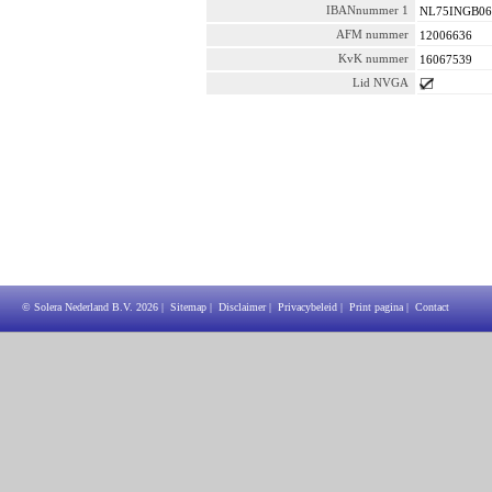
IBANnummer 1
NL75INGB06
AFM nummer
12006636
KvK nummer
16067539
Lid NVGA
© Solera Nederland B.V.
2026
|
Sitemap
|
Disclaimer
|
Privacybeleid
|
Print pagina
|
Contact