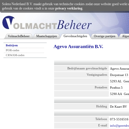
Solera Nederland B.V. maakt gebruik van technische cookies zodat onze website goed werkt 
gebruik van de cookies vindt u in onze
privacy verklaring
.
VolmachtBeheer
Maatschappijen
Gevolmachtigden
Overige partijen
Alge
Bedrijven
Agevo Assurantiën B.V.
POR-codes
CRWAM-codes
Bedrijfsnaam gevolmachtigde
Agevo Assuran
Vestigingsadres
Dorpstraat 13
5293 AL
Ge
Postadres
Postbus 5
5290 AA
Ge
Holding
De Kaart BV
Telefoon
073-5516516
E-mail
info@geertsbv