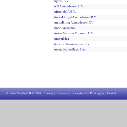
Agevo B.V.
AJP Assuradeuren B.V.
Alicia MGA B.V.
Amstel Lloyd Assuradeuren B.V.
Amstelkring Assuradeuren BV
Anac Backoffice
Anker Verzuim Volmacht B.V.
AnsvarIdea
Assicuro Assuradeuren B.V.
AssuradeurenHuys, Het-
© Solera Nederland B.V.
2026
|
Sitemap
|
Disclaimer
|
Privacybeleid
|
Print pagina
|
Contact