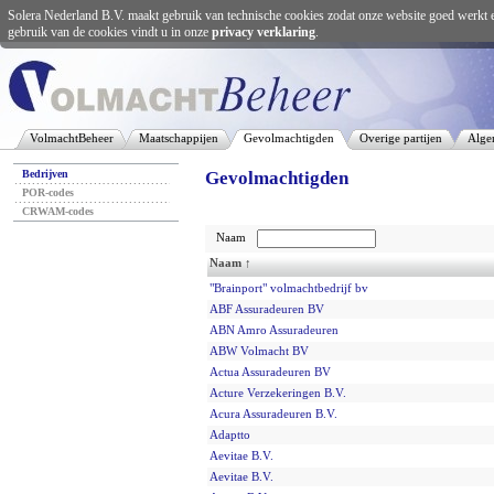
Solera Nederland B.V. maakt gebruik van technische cookies zodat onze website goed werkt 
gebruik van de cookies vindt u in onze
privacy verklaring
.
VolmachtBeheer
Maatschappijen
Gevolmachtigden
Overige partijen
Alge
Bedrijven
Gevolmachtigden
POR-codes
CRWAM-codes
Naam
Naam ↑
"Brainport" volmachtbedrijf bv
ABF Assuradeuren BV
ABN Amro Assuradeuren
ABW Volmacht BV
Actua Assuradeuren BV
Acture Verzekeringen B.V.
Acura Assuradeuren B.V.
Adaptto
Aevitae B.V.
Aevitae B.V.