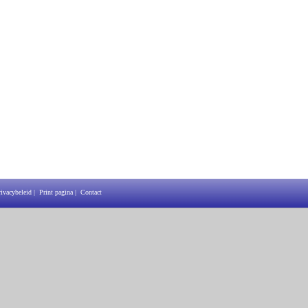
rivacybeleid
|
Print pagina
|
Contact