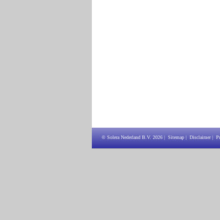
© Solera Nederland B.V.
2026
|
Sitemap
|
Disclaimer
|
P