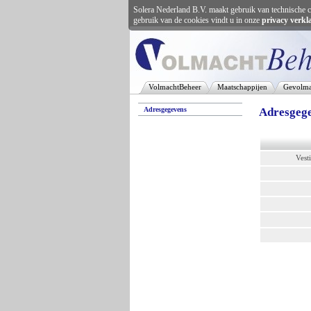
Solera Nederland B.V. maakt gebruik van technische c
gebruik van de cookies vindt u in onze
privacy verkl
VolmachtBeheer
Maatschappijen
Gevolma
Adresgegevens
Adresgeg
Vest