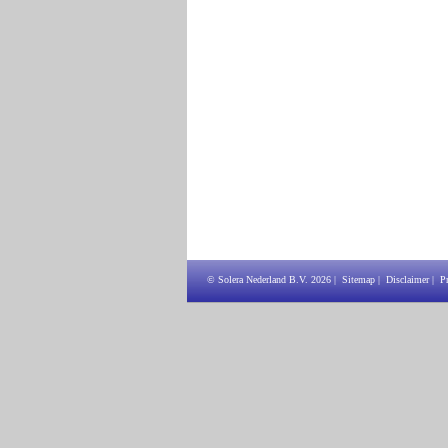
© Solera Nederland B.V.
2026
|
Sitemap
|
Disclaimer
|
P