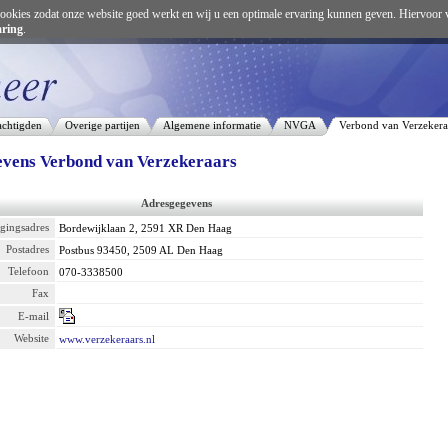
ookies zodat onze website goed werkt en wij u een optimale ervaring kunnen geven. Hiervoor 
aring
.
chtigden
Overige partijen
Algemene informatie
NVGA
Verbond van Verzekera
vens Verbond van Verzekeraars
Adresgegevens
igingsadres
Bordewijklaan 2, 2591 XR Den Haag
Postadres
Postbus 93450, 2509 AL Den Haag
Telefoon
070-3338500
Fax
E-mail
Website
www.verzekeraars.nl