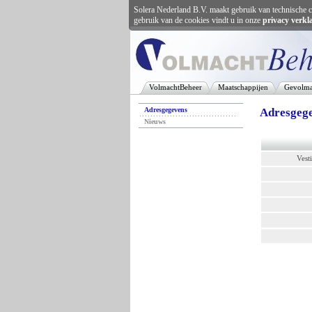
Solera Nederland B.V. maakt gebruik van technische c
gebruik van de cookies vindt u in onze
privacy verkl
VolmachtBeheer
Maatschappijen
Gevolma
Adresgegevens
Adresgege
Nieuws
Vest