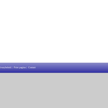
rivacybeleid
|
Print pagina
|
Contact