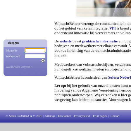
VolmachtBeheer verzorgt de communicatie in de
op het gebied van ketenintegratie.
VPI
is breed 
ondersteunt innovatie bij verzekeraars en volm
De
website
bevat
praktische informatie
en funge
Inloggen
bedrijven en medewerkers met elkaar verbindt.
voor de inrichting van de volmachtadministratie
Inlogcode
hiervan.
Wachtwoord
Medewerkers van volmachtbedrijven, verzekera
Wachtwoord vergeten?
hun dagelijkse werkzaamheden en projecten on
VolmachtBeheer is onderdeel van
Solera Neder
Let op:
bij het gebruik van onze diensten kunt u
invoering van de Algemene Verordening Persoon
richtlijnen onderworpen. Wij verzoeken u hier g
wetgeving kan leiden tot sancties. Voor vragen 
© Solera Nederland B.V.
2026
|
Sitemap
|
Disclaimer
|
Privacybeleid
|
Print pagina
|
Contact