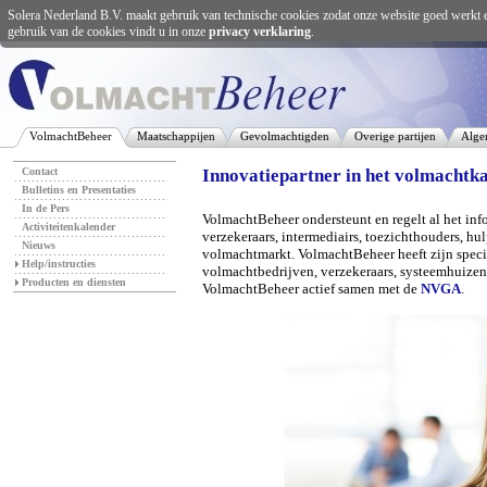
Solera Nederland B.V. maakt gebruik van technische cookies zodat onze website goed werkt 
gebruik van de cookies vindt u in onze
privacy verklaring
.
VolmachtBeheer
Maatschappijen
Gevolmachtigden
Overige partijen
Alge
Contact
Innovatiepartner in het volmachtk
Bulletins en Presentaties
In de Pers
VolmachtBeheer ondersteunt en regelt al het in
Activiteitenkalender
verzekeraars, intermediairs, toezichthouders, hulp
Nieuws
volmachtmarkt. VolmachtBeheer heeft zijn speci
Help/instructies
volmachtbedrijven, verzekeraars, systeemhuizen 
Producten en diensten
VolmachtBeheer actief samen met de
NVGA
.