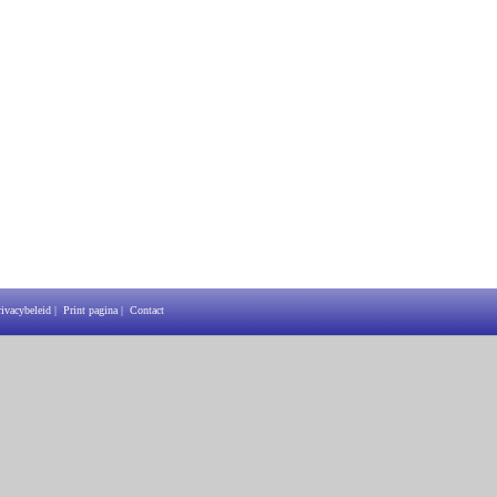
rivacybeleid
|
Print pagina
|
Contact