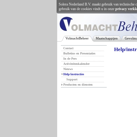
Solera Nederland B.V. maakt gebruik van technische c
gebruik van de cookies vindt u in onze
privacy verkl
VolmachtBeheer
Maatschappijen
Gevolma
Contact
Help/instr
Bulletins en Presentaties
In de Pers
Activiteitenkalender
Nieuws
Help/instructies
Support
Producten en diensten