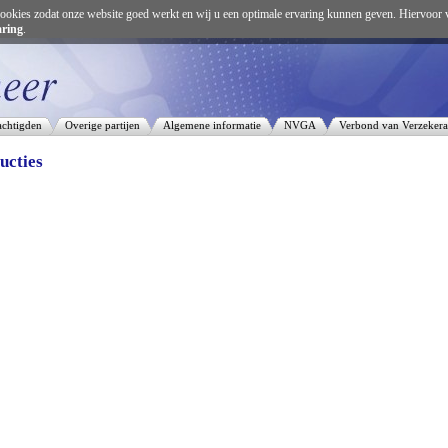
ookies zodat onze website goed werkt en wij u een optimale ervaring kunnen geven. Hiervoor 
aring
.
chtigden
Overige partijen
Algemene informatie
NVGA
Verbond van Verzekera
ucties