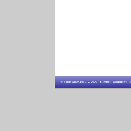
© Solera Nederland B.V.
2026
|
Sitemap
|
Disclaimer
|
P