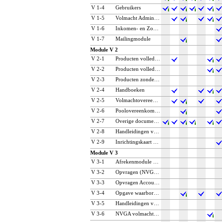
V 1‑4
Gebruikers
V 1‑5
Volmacht Administratie (VVA)
V 1‑6
Inkomen- en Zorgvolmachten
V 1‑7
Mailingmodule
Module V 2
V 2‑1
Producten volledig (Particulier)
V 2‑2
Producten volledig (Zakelijk)
V 2‑3
Producten zonder tarieven
V 2‑4
Handboeken
V 2‑5
Volmachtovereenkomsten en limieten
V 2‑6
Poolovereenkomsten
V 2‑7
Overige documentatie
V 2‑8
Handleidingen voor inrichten product(en)
V 2‑9
Inrichtingskaart per systeemhuis
Module V 3
V 3‑1
Afrekenmodule volmacht
V 3‑2
Opvragen (NVGA) Bestandsinformatie
V 3‑3
Opvragen Accountantsverklaring
V 3‑4
Opgave waarborgfonds motorverkeer
V 3‑5
Handleidingen voor aanleveren gegevens
V 3‑6
NVGA volmachtverwerking m.b.v. Excel