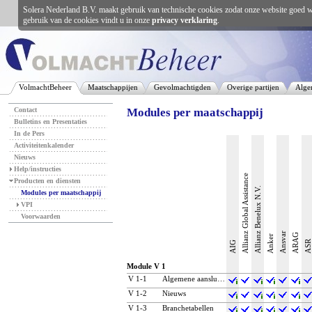
Solera Nederland B.V. maakt gebruik van technische cookies zodat onze website goed w
gebruik van de cookies vindt u in onze
privacy verklaring
.
VolmachtBeheer
Maatschappijen
Gevolmachtigden
Overige partijen
Alge
Contact
Modules per maatschappij
Bulletins en Presentaties
In de Pers
Activiteitenkalender
Nieuws
Help/instructies
Allianz Global Assistance
Producten en diensten
Allianz Benelux N.V.
Modules per maatschappij
VPI
Voorwaarden
Ansvar
ARAG
Anker
ASR
AIG
Module V 1
V 1‑1
Algemene aansluiting
V 1‑2
Nieuws
V 1‑3
Branchetabellen