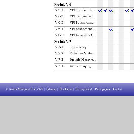
Module V 6
V 6‑1
VPI Tariferen inclusief hosting
V 6‑2
VPI Tariferen exclusief hosting
V 6‑3
VPI Polisinformatie
V 6‑4
VPI Schadebehandeling
V 6‑5
VPI Acceptatie (back- en frontoffice)
Module V 7
V 7‑1
Consultancy
V 7‑2
Tijdelijke Medewerkers (VTM)
V 7‑3
Digitale Medewerker (VDM)
V 7‑4
Webdeveloping
© Solera Nederland B.V.
2026
|
Sitemap
|
Disclaimer
|
Privacybeleid
|
Print pagina
|
Contact