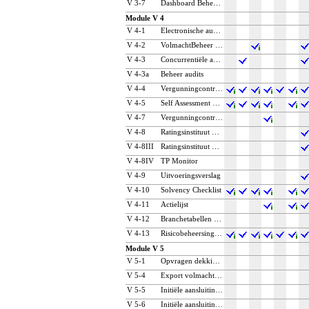
V 3‑7
Dashboard Beheervergoeding
Module V 4
V 4‑1
Electronische audit Appl.beheer GA
V 4‑2
VolmachtBeheer Uitwijk Service (VUS):
V 4‑3
Concurrentiële audit
V 4‑3a
Beheer audits
V 4‑4
Vergunningcontrole bemiddelaars
V 4‑5
Self Assessment GA
V 4‑7
Vergunningcontrole provinciaal
V 4‑8
Ratingsinstituut FD (RFD)
V 4‑8III
Ratingsinstituut RF (RFD) Aandeelhouder(s)
V 4‑8IV
TP Monitor
V 4‑9
Uitvoeringsverslag
V 4‑10
Solvency Checklist
V 4‑11
Actielijst
V 4‑12
Branchetabellen uitgebreid
V 4‑13
Risicobeheersing Volmachten
Module V 5
V 5‑1
Opvragen dekkingsgegevens
V 5‑4
Export volmachtbedrijven aan maatschappij
V 5‑5
Initiële aansluiting NVGA bestandsgegevens per GA
V 5‑6
Initiële aansluiting NVGA afrekening per GA