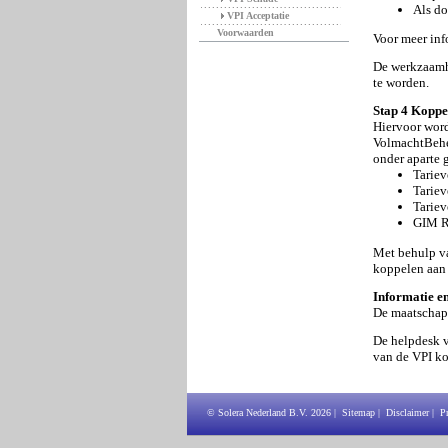
Als do
VPI Acceptatie
Voorwaarden
Voor meer inf
De werkzaamhe
te worden.
Stap 4 Koppe
Hiervoor word
VolmachtBehee
onder aparte 
Tariev
Tarie
Tariev
GIM Re
Met behulp va
koppelen aan
Informatie e
De maatschapp
De helpdesk 
van de VPI ko
© Solera Nederland B.V.
2026
|
Sitemap
|
Disclaimer
|
P