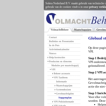
Solera Nederland B.V. maakt gebruik van technische c
gebruik van de cookies vindt u in onze
privacy verkl
VolmachtBeheer
Maatschappijen
Gevolma
Contact
Globaal s
Bulletins en Presentaties
In de Pers
Op deze pagin
Activiteitenkalender
VPI.
Nieuws
Help/instructies
Stap 1 Bedrij
Producten en diensten
VPI ondersteu
geïnstalleerd
Modules per maatschappij
VPI
Stap 2 VPI 
Beheer accounts
VPI Tariferen
Het aanvragen
Informatie
Gevolmachtig
Maatschappijen
actie die nie
Systeemhuizen
Stap 3 Inric
Gevolmachtigden
Voor elke vol
Stappenplan
worden. Deze 
VPI Polisinformatie
Helpte
VPI Schade