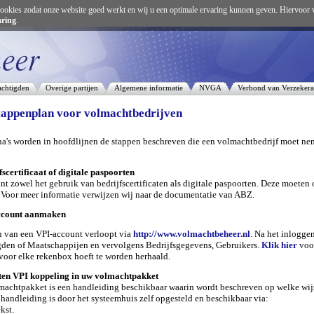
ookies zodat onze website goed werkt en wij u een optimale ervaring kunnen geven. Hiervoor 
aring
.
chtigden
Overige partijen
Algemene informatie
NVGA
Verbond van Verzekera
tappenplan voor volmachtbedrijven
a's worden in hoofdlijnen de stappen beschreven die een volmachtbedrijf moet n
fscertificaat of digitale paspoorten
nt zowel het gebruik van bedrijfscertificaten als digitale paspoorten. Deze moet
. Voor meer informatie verwijzen wij naar de documentatie van ABZ.
account aanmaken
 van een VPI-account verloopt via
http://www.volmachtbeheer.nl
. Na het inloggen
den of Maatschappijen en vervolgens Bedrijfsgegevens, Gebruikers.
Klik hier
voor
t voor elke rekenbox hoeft te worden herhaald.
hten VPI koppeling in uw volmachtpakket
machtpakket is een handleiding beschikbaar waarin wordt beschreven op welke wij
handleiding is door het systeemhuis zelf opgesteld en beschikbaar via:
kst.