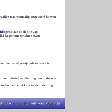
gevallen maar eenmalig uitgevoerd hoeven
idingen
staan op de site van
IM Registratieberichten staan
ier nieuwe of gewijzigde tarieven te
nbox inlusief handleiding beschikbaar is.
orden met betrekking tot de inrichting
Alles wat u nodig heeft voor Volmacht
Alles wat u nodig heeft voor Volmacht