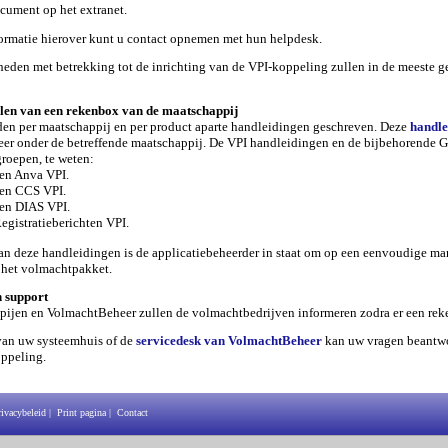
cument op het extranet.
ormatie hierover kunt u contact opnemen met hun helpdesk.
den met betrekking tot de inrichting van de VPI-koppeling zullen in de meeste 
len van een rekenbox van de maatschappij
en per maatschappij en per product aparte handleidingen geschreven. Deze
handle
r onder de betreffende maatschappij. De VPI handleidingen en de bijbehorende G
groepen, te weten:
en Anva VPI.
ven CCS VPI.
en DIAS VPI.
gistratieberichten VPI.
n deze handleidingen is de applicatiebeheerder in staat om op een eenvoudige man
 het volmachtpakket.
n support
ijen en VolmachtBeheer zullen de volmachtbedrijven informeren zodra er een reke
van uw systeemhuis of de
servicedesk van VolmachtBeheer
kan uw vragen beantwo
ppeling.
rivacybeleid
|
Print pagina
|
Contact