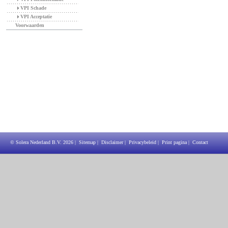
VPI Schade
VPI Acceptatie
Voorwaarden
© Solera Nederland B.V.
2026
|
Sitemap
|
Disclaimer
|
Privacybeleid
|
Print pagina
|
Contact