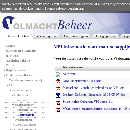
Solera Nederland B.V. maakt gebruik van technische cookies zodat onze website goed werkt 
gebruik van de cookies vindt u in onze
privacy verklaring
.
VolmachtBeheer
Maatschappijen
Gevolmachtigden
Overige partijen
Alge
Contact
VPI informatie voor maatschappije
Bulletins en Presentaties
In de Pers
Voor de meest actuele versie van de SIVI docume
Activiteitenkalender
Nieuws
Bestandsnaam ↑
Help/instructies
Auto.xsd
Producten en diensten
Modules per maatschappij
GIM_Register20080401.pdf
VPI
Maatschappij aansluiten rekenbox op VPI v04
Beheer accounts
Product_Definitie_Standaard_2008-05-07.doc
VPI Tariferen
Informatie
Stappenplan Opstarten VPI versie 1.1
Maatschappijen
White_paper_maatschappijen_aansluiten_in_10_
Stappenplan
Documentatie
Systeemhuizen
Gevolmachtigden
VPI Polisinformatie